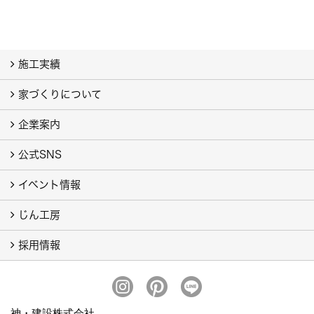
施工実績
家づくりについて
フォトギャラリー
現場レポート
施工ストーリー
企業案内
神建設の家づくり
家づくりの流れ
公式SNS
会社概要
ごあいさつ
SDGs
スタッフ紹介
ブログ
イベント情報
インスタグラム
Pinterest
LINE公式アカウント
じん工房
イベント予告
イベント報告
採用情報
じん工房について
オーダー商品の施工例
スタッフ募集
神・建設株式会社