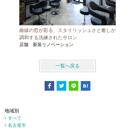
曲線の窓が彩る、スタイリッシュさと癒しが
耐震・断
調和する洗練されたサロン
木造２階
店舗 新装リノベーション
木造アパ
一覧へ戻る
地域別
すべて
名古屋市