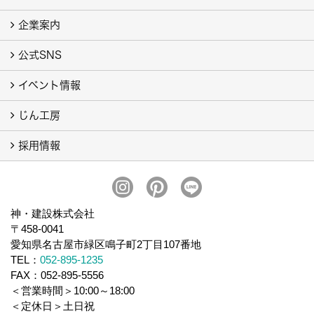
企業案内
神建設の家づくり
家づくりの流れ
公式SNS
会社概要
ごあいさつ
SDGs
スタッフ紹介
ブログ
イベント情報
インスタグラム
Pinterest
LINE公式アカウント
じん工房
イベント予告
イベント報告
採用情報
じん工房について
オーダー商品の施工例
スタッフ募集
神・建設株式会社
〒458-0041
愛知県名古屋市緑区鳴子町2丁目107番地
TEL：
052-895-1235
FAX：052-895-5556
＜営業時間＞10:00～18:00
＜定休日＞土日祝